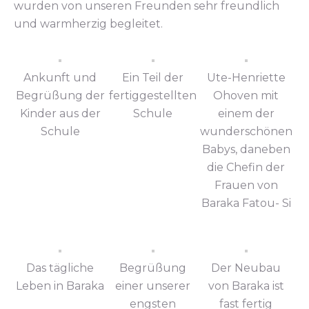
wurden von unseren Freunden sehr freundlich
und warmherzig begleitet.
Ankunft und
Ein Teil der
Ute-Henriette
Begrüßung der
fertiggestellten
Ohoven mit
Kinder aus der
Schule
einem der
Schule
wunderschönen
Babys, daneben
die Chefin der
Frauen von
Baraka Fatou- Si
Das tägliche
Begrüßung
Der Neubau
Leben in Baraka
einer unserer
von Baraka ist
engsten
fast fertig