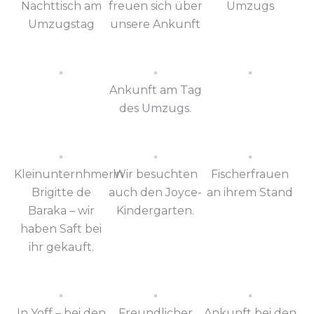
Nachttisch am
freuen sich über
Umzugs
Umzugstag
unsere Ankunft
Ankunft am Tag
des Umzugs.
Kleinunternhmerin
Wir besuchten
Fischerfrauen
Brigitte de
auch den Joyce-
an ihrem Stand
Baraka – wir
Kindergarten.
haben Saft bei
ihr gekauft.
In Yoff – bei den
Freundlicher
Ankunft bei den