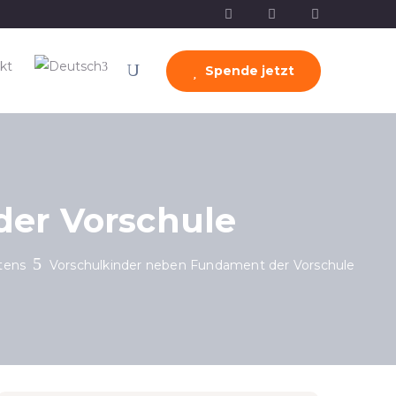
kt
Spende jetzt
er Vorschule
tens
Vorschulkinder neben Fundament der Vorschule