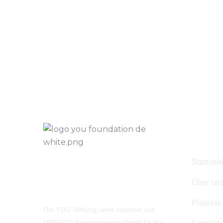
Navig
Startseit
Über un
Projekte
Die YOU Stiftung, eine Initiative von
UNESCO Sonderbotsschafterin Dr. h.c.