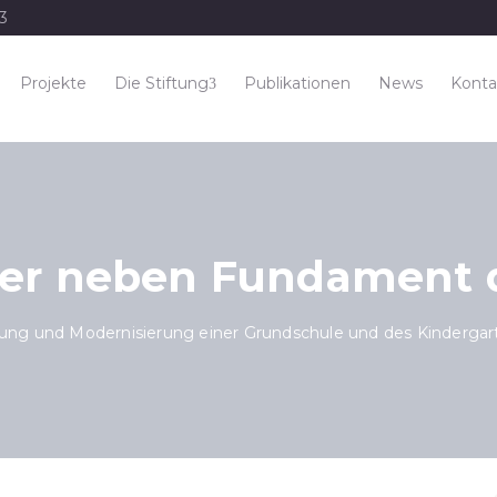
33
Projekte
Die Stiftung
Publikationen
News
Konta
der neben Fundament d
ung und Modernisierung einer Grundschule und des Kindergar