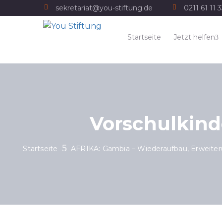
sekretariat@you-stiftung.de
0211 61 11 
Startseite
Jetzt helfen
Vorschulkin
Startseite
AFRIKA: Gambia – Wiederaufbau, Erweiter