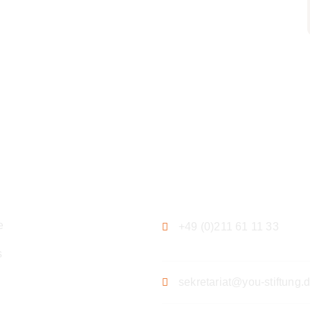
ation
Kontakt
e
+49 (0)211 61 11 33
s
sekretariat@you-stiftung.