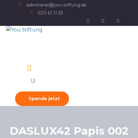
sekretariat@you-stiftung.de
0211 61 11 33
Spende jetzt
DASLUX42 Papis 002