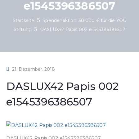
e1545396386507
Startseite
Spendenaktion: 30.000 € für die YOU
Stiftung
DASLUX42 Papis 002 e1545396386507
21. Dezember. 2018
DASLUX42 Papis 002
e1545396386507
DASLUX42 Papis 002 e1545396386507