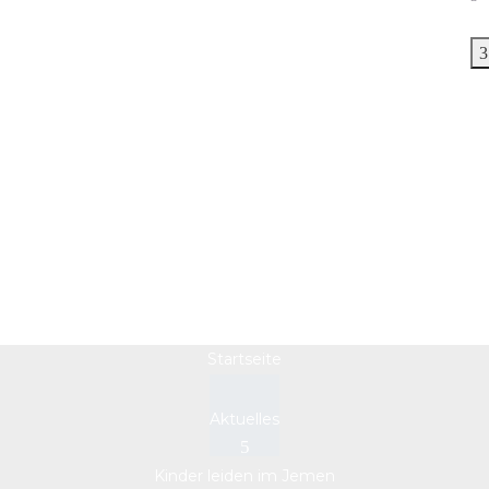
Kinder leiden im
Jemen
Startseite
Aktuelles
Kinder leiden im Jemen