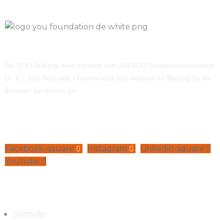
Die YOU Stiftung, eine Initiative von UNESCO Sonderbotsschafterin
Dr. h.c. Ute-Henriette Ohoven setzt sich weltweit für Bildung für die
Ärmsten der Armen ein.
Facebook-square
Instagram
Linkedin-square
Youtube
Navigation
Startseite