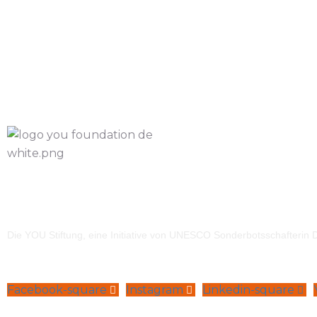
Die YOU Stiftung, eine Initiative von UNESCO Sonderbotsschafterin Dr
Facebook-square
Instagram
Linkedin-square