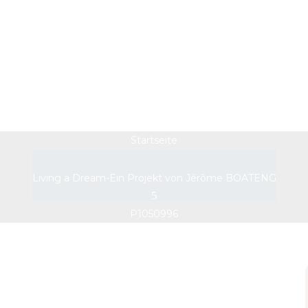
P1050996
Startseite
Living a Dream-Ein Projekt von Jérôme BOATENG
P1050996