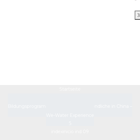
indexinicio ind 09
Startseite
Bildungsprogramm für Kinder und Jugendliche in China –
We-Water Experience
indexinicio ind 09