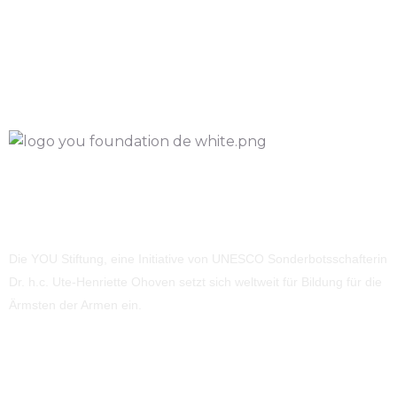
Die YOU Stiftung, eine Initiative von UNESCO Sonderbotsschafterin
Dr. h.c. Ute-Henriette Ohoven setzt sich weltweit für Bildung für die
Ärmsten der Armen ein.