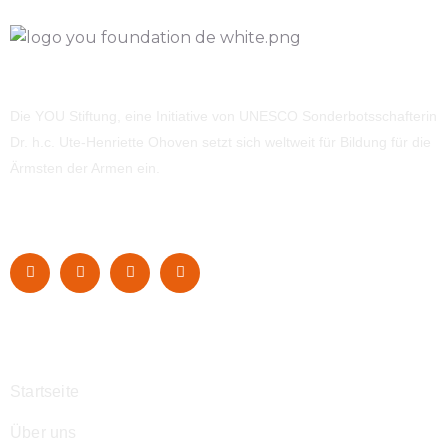
Die YOU Stiftung, eine Initiative von UNESCO Sonderbotsschafterin
Dr. h.c. Ute-Henriette Ohoven setzt sich weltweit für Bildung für die
Ärmsten der Armen ein.
Navigation
Startseite
Über uns