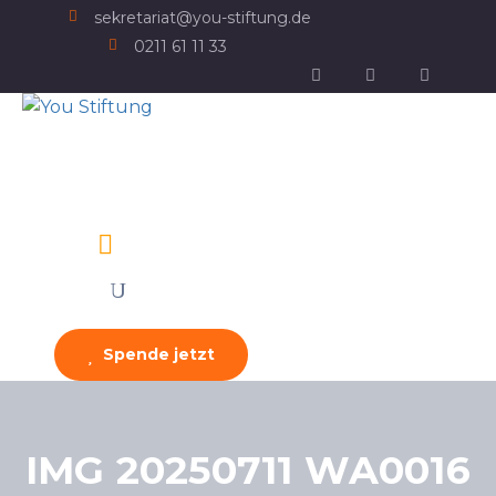
sekretariat@you-stiftung.de
0211 61 11 33
Spende jetzt
IMG 20250711 WA0016