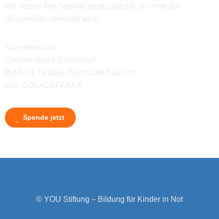
Wir setzen Ihre Spende direkt dort ein, wo Hilfe am
dringendsten benötigt wird.
Spendenkonto:
Commerzbank Düsseldorf
IBAN DE72 3004 0000 0348 0100 00
BIC: COBADEFFXXX
Spende jetzt
© YOU Stiftung – Bildung für Kinder in Not