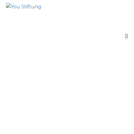
IMG 20250709
WA0032
Startseite
YOU Stiftung-Projektarbeit im Senegal
IMG 20250709 WA0032