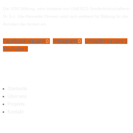
Die YOU Stiftung, eine Initiative von UNESCO Sonderbotsschafterin
Dr. h.c. Ute-Henriette Ohoven setzt sich weltweit für Bildung für die
Ärmsten der Armen ein.
Facebook-square
Instagram
Linkedin-square
Youtube
Navigation
Startseite
Über uns
Projekte
Kontakt