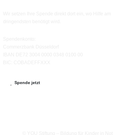
Wir setzen Ihre Spende direkt dort ein, wo Hilfe am
dringendsten benötigt wird.
Spendenkonto:
Commerzbank Düsseldorf
IBAN DE72 3004 0000 0348 0100 00
BIC: COBADEFFXXX
Spende jetzt
© YOU Stiftung – Bildung für Kinder in Not