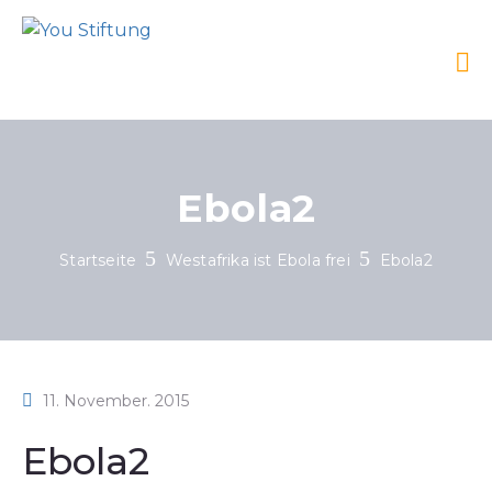
Ebola2
Startseite
Westafrika ist Ebola frei
Ebola2
11. November. 2015
Ebola2