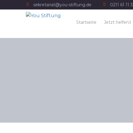
sekretariat@you-stiftung.de
0211 61 11 
Startseite
Jetzt helfen