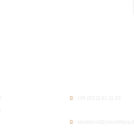
ation
Kontakt
e
+49 (0)211 61 11 33
s
sekretariat@you-stiftung.