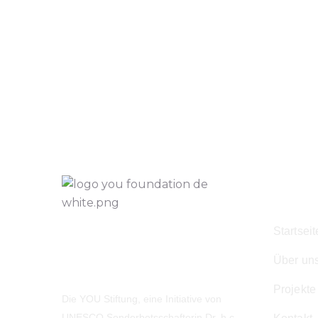
Navig
Startseit
Über un
Projekte
Die YOU Stiftung, eine Initiative von
UNESCO Sonderbotsschafterin Dr. h.c.