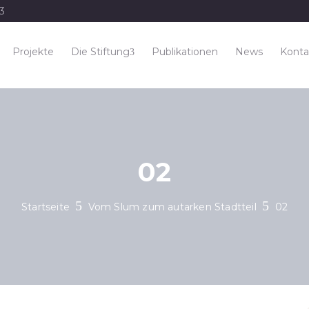
33
Projekte
Die Stiftung
Publikationen
News
Konta
02
Startseite
Vom Slum zum autarken Stadtteil
02