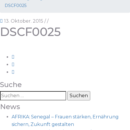
DSCF0025
13. Oktober. 2015
/
/
DSCF0025
Suche
Suchen
nach:
News
AFRIKA: Senegal – Frauen stärken, Ernährung
sichern, Zukunft gestalten