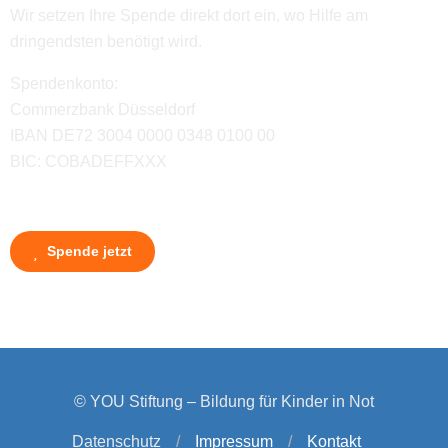
Wir setzen Ihre Spende direkt dort ein, wo Hilfe am
dringendsten benötigt wird.
Spendenkonto:
Commerzbank Düsseldorf
IBAN DE72 3004 0000 0348 0100 00
BIC: COBADEFFXXX
Spende jetzt
© YOU Stiftung – Bildung für Kinder in Not
Datenschutz
/
Impressum
/
Kontakt