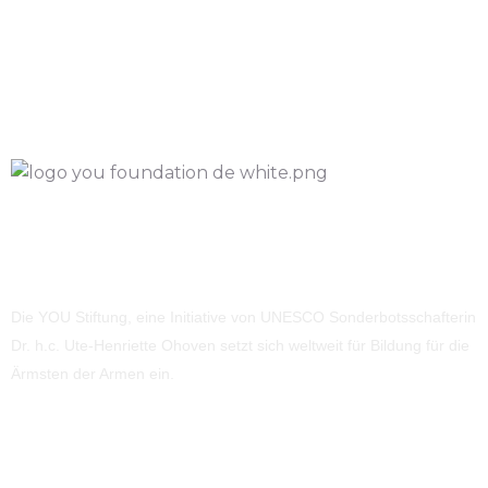
Die YOU Stiftung, eine Initiative von UNESCO Sonderbotsschafterin
Dr. h.c. Ute-Henriette Ohoven setzt sich weltweit für Bildung für die
Ärmsten der Armen ein.