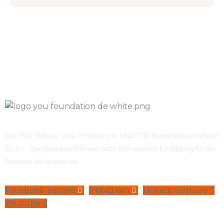
Die YOU Stiftung, eine Initiative von UNESCO Sonderbotsschafterin
Dr. h.c. Ute-Henriette Ohoven setzt sich weltweit für Bildung für die
Ärmsten der Armen ein.
Facebook-square
Instagram
Linkedin-square
Youtube