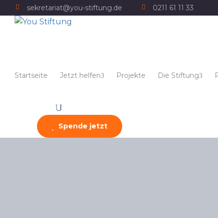
sekretariat@you-stiftung.de
0211 61 11 33
Startseite
Jetzt helfen
Projekte
Die Stiftung
Spende jetzt