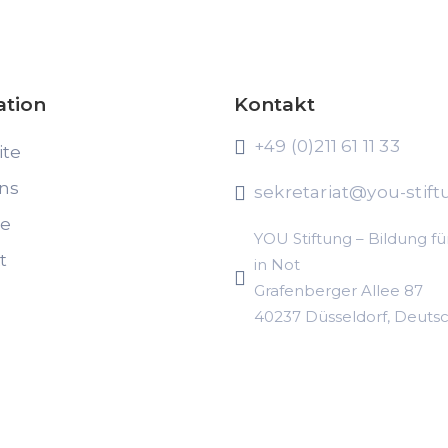
ation
Kontakt
+49 (0)211 61 11 33
ite
ns
sekretariat@you-stift
te
YOU Stiftung – Bildung fü
t
in Not
Grafenberger Allee 87
40237 Düsseldorf, Deuts