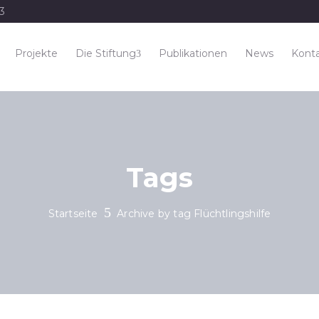
33
Projekte
Die Stiftung
Publikationen
News
Kont
Tags
Startseite
Archive by tag Flüchtlingshilfe