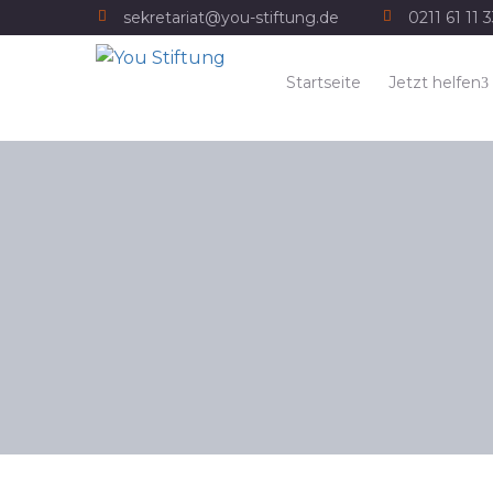
sekretariat@you-stiftung.de
0211 61 11 
Startseite
Jetzt helfen