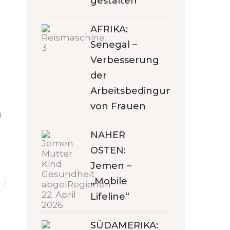
gestalten
AFRIKA:
Senegal –
Verbesserung
der
Arbeitsbedingungen
von Frauen
m
NAHER
OSTEN:
Jemen –
„Mobile
Lifeline“
SÜDAMERIKA: