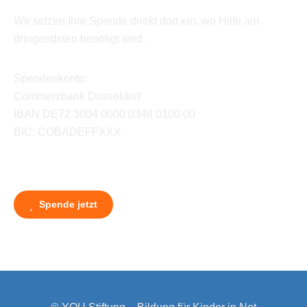
Wir setzen Ihre Spende direkt dort ein, wo Hilfe am
dringendsten benötigt wird.
Spendenkonto:
Commerzbank Düsseldorf
IBAN DE72 3004 0000 0348 0100 00
BIC: COBADEFFXXX
Spende jetzt