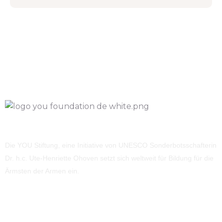
Die YOU Stiftung, eine Initiative von UNESCO Sonderbotsschafterin
Dr. h.c. Ute-Henriette Ohoven setzt sich weltweit für Bildung für die
Ärmsten der Armen ein.