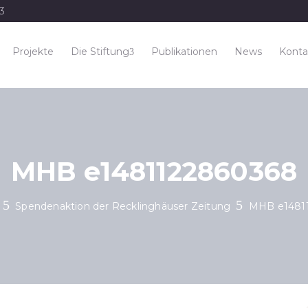
33
Projekte
Die Stiftung
Publikationen
News
Konta
MHB e1481122860368
Spendenaktion der Recklinghäuser Zeitung
MHB e1481