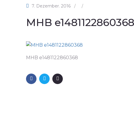
7. Dezember. 2016
/
/
MHB e148112286036
MHB e1481122860368