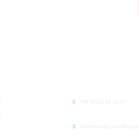
ation
Kontakt
e
+49 (0)211 61 11 33
s
sekretariat@you-stiftung.