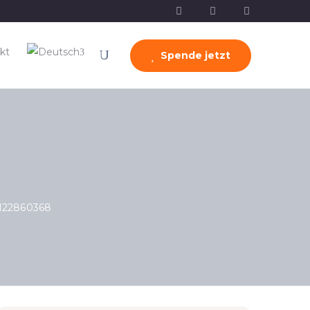
kt
Spende jetzt
122860368