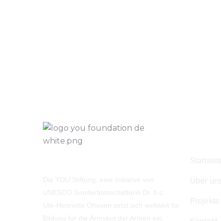
Navig
Startseit
Die YOU Stiftung, eine Initiative von
Über un
UNESCO Sonderbotsschafterin Dr. h.c.
Projekte
Ute-Henriette Ohoven setzt sich weltweit für
Bildung für die Ärmsten der Armen ein.