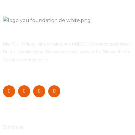
Die YOU Stiftung, eine Initiative von UNESCO Sonderbotsschafterin
Dr. h.c. Ute-Henriette Ohoven setzt sich weltweit für Bildung für die
Ärmsten der Armen ein.
Navigation
Startseite