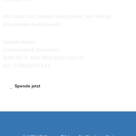
Wir setzen Ihre Spende direkt dort ein, wo Hilfe am
dringendsten benötigt wird.
Spendenkonto:
Commerzbank Düsseldorf
IBAN DE72 3004 0000 0348 0100 00
BIC: COBADEFFXXX
Spende jetzt