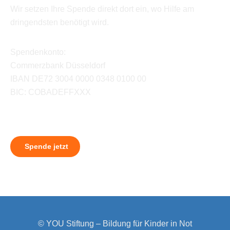
Wir setzen Ihre Spende direkt dort ein, wo Hilfe am
dringendsten benötigt wird.
Spendenkonto:
Commerzbank Düsseldorf
IBAN DE72 3004 0000 0348 0100 00
BIC: COBADEFFXXX
Spende jetzt
© YOU Stiftung – Bildung für Kinder in Not