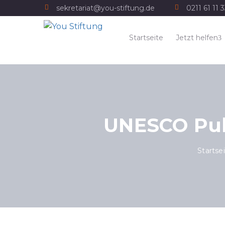
sekretariat@you-stiftung.de
0211 61 11 
Startseite
Jetzt helfen
UNESCO Publ
Startse