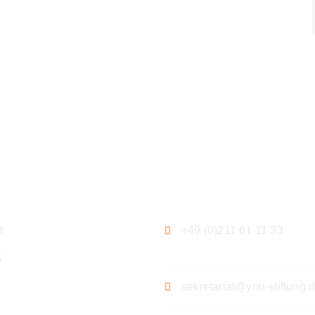
ation
Kontakt
e
+49 (0)211 61 11 33
s
sekretariat@you-stiftung.