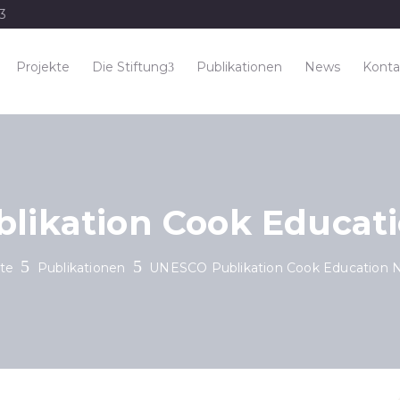
33
Projekte
Die Stiftung
Publikationen
News
Konta
ikation Cook Educati
ite
Publikationen
UNESCO Publikation Cook Education N