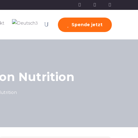
kt
Spende jetzt
on Nutrition
utrition