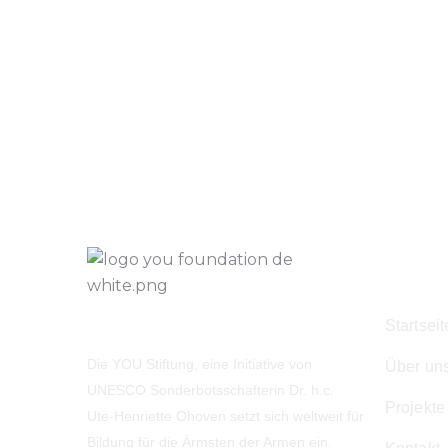
Navig
Startseit
Die YOU Stiftung, eine Initiative von
Über un
UNESCO Sonderbotsschafterin Dr. h.c.
Projekte
Ute-Henriette Ohoven setzt sich weltweit für
Bildung für die Ärmsten der Armen ein.