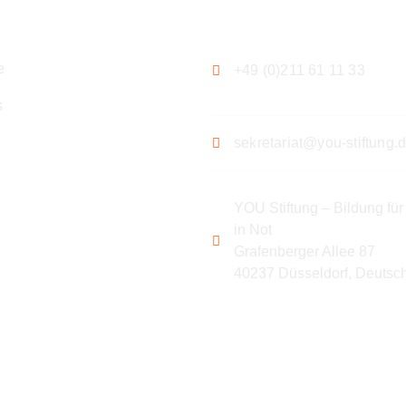
ation
Kontakt
e
+49 (0)211 61 11 33
s
sekretariat@you-stiftung.
YOU Stiftung – Bildung für
in Not
Grafenberger Allee 87
40237 Düsseldorf, Deutsc