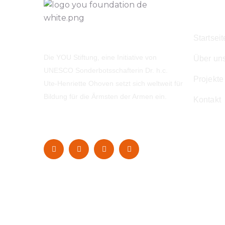
Navig
Startseit
Die YOU Stiftung, eine Initiative von
Über un
UNESCO Sonderbotsschafterin Dr. h.c.
Projekte
Ute-Henriette Ohoven setzt sich weltweit für
Bildung für die Ärmsten der Armen ein.
Kontakt