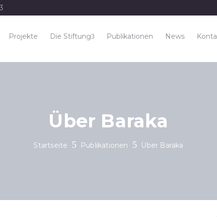
33
Projekte
Die Stiftung
Publikationen
News
Konta
Über Baraka
Startseite
Publikationen
Über Baraka