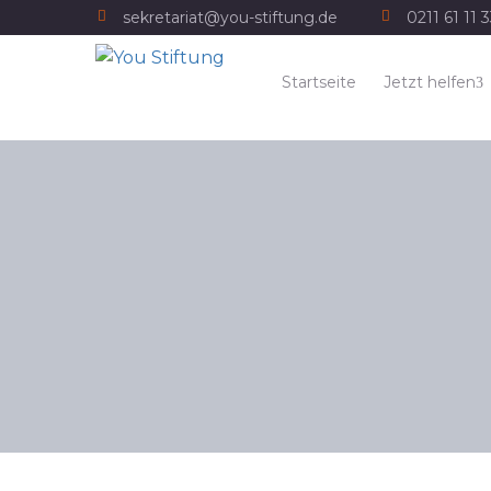
sekretariat@you-stiftung.de
0211 61 11 
Startseite
Jetzt helfen