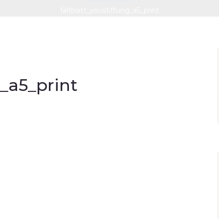
faltblatt_youstiftung_a5_print
g_a5_print