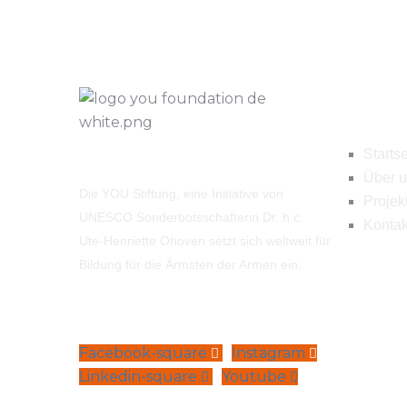
Navig
Startse
Über 
Die YOU Stiftung, eine Initiative von
Projek
UNESCO Sonderbotsschafterin Dr. h.c.
Kontak
Ute-Henriette Ohoven setzt sich weltweit für
Bildung für die Ärmsten der Armen ein.
Facebook-square
Instagram
Linkedin-square
Youtube