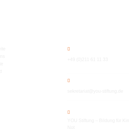
ation
Kontakt
ite
uns
+49 (0)211 61 11 33
te
t
sekretariat@you-stiftung.de
YOU Stiftung – Bildung für Kin
Not