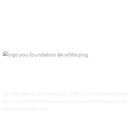
Die YOU Stiftung, eine Initiative von UNESCO Sonderbotsschafterin
Dr. h.c. Ute-Henriette Ohoven setzt sich weltweit für Bildung für die
Ärmsten der Armen ein.