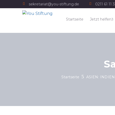
sekretariat@you-stiftung.de
0211 61 11 
Startseite
Jetzt helfen
Sa
Startseite
ASIEN: INDIEN