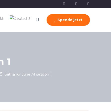
kt
Spende jetzt
n 1
Sathanur June AI session 1