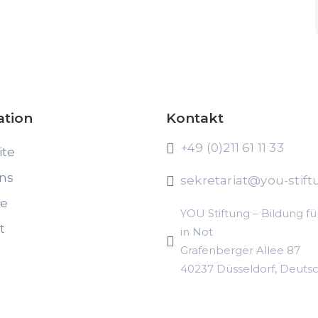
ation
Kontakt
+49 (0)211 61 11 33
ite
ns
sekretariat@you-stift
te
YOU Stiftung – Bildung fü
t
in Not
Grafenberger Allee 87
40237 Düsseldorf, Deuts