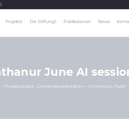
33
Projekte
Die Stiftung
Publikationen
News
Konta
thanur June AI sessio
 – Projektupdate „Gemeindewerkstätten – Community Hubs“