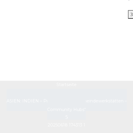
20250618 174313 1
Startseite
ASIEN: INDIEN – Projektupdate „Gemeindewerkstätten –
Community Hubs“
20250618 174313 1