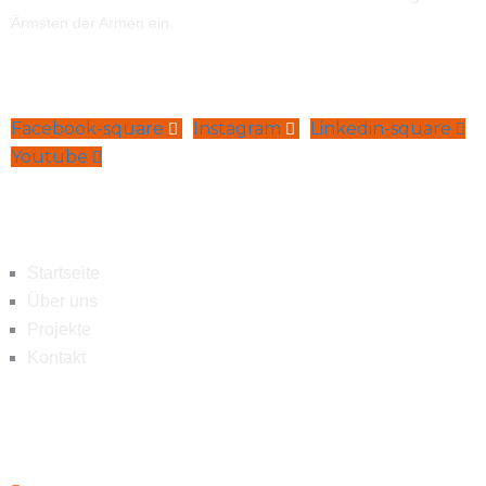
Ärmsten der Armen ein.
Facebook-square
Instagram
Linkedin-square
Youtube
Navigation
Startseite
Über uns
Projekte
Kontakt
Kontakt