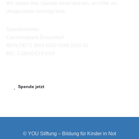
Wir setzen Ihre Spende direkt dort ein, wo Hilfe am
dringendsten benötigt wird.
Spendenkonto:
Commerzbank Düsseldorf
IBAN DE72 3004 0000 0348 0100 00
BIC: COBADEFFXXX
Spende jetzt
© YOU Stiftung – Bildung für Kinder in Not