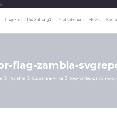
33
Projekte
Die Stiftung
Publikationen
News
Konta
for-flag-zambia-svgre
te
Projekte
Subsahara-Afrika
flag-for-flag-zambia-sv