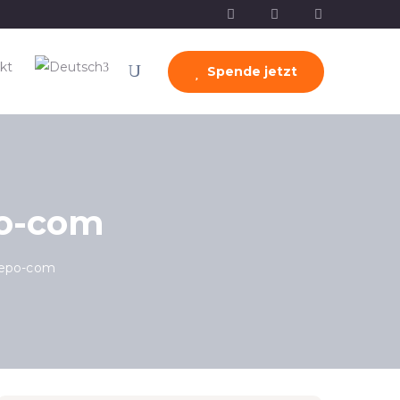
kt
Spende jetzt
po-com
grepo-com