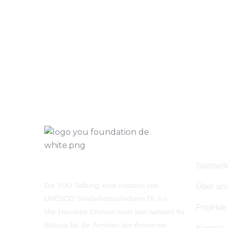
Navig
Startseit
Die YOU Stiftung, eine Initiative von
Über un
UNESCO Sonderbotsschafterin Dr. h.c.
Projekte
Ute-Henriette Ohoven setzt sich weltweit für
Bildung für die Ärmsten der Armen ein.