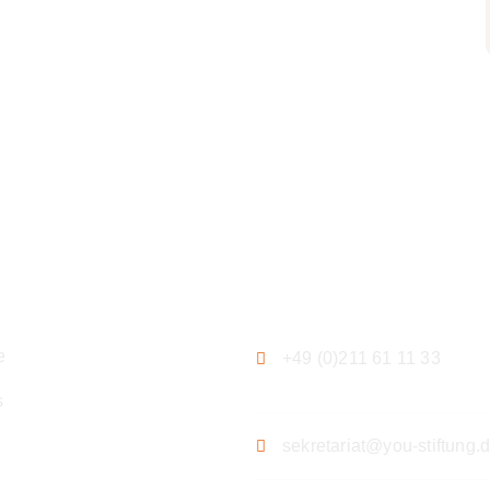
ation
Kontakt
e
+49 (0)211 61 11 33
s
sekretariat@you-stiftung.