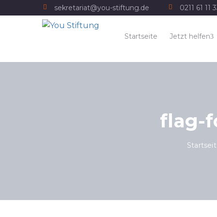
sekretariat@you-stiftung.de
0211 61 11 
Startseite
Jetzt helfen
flag-
Startsei