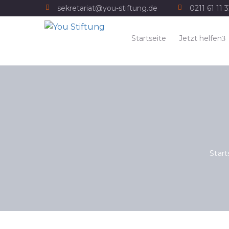
sekretariat@you-stiftung.de
0211 61 11 
Startseite
Jetzt helfen
Start