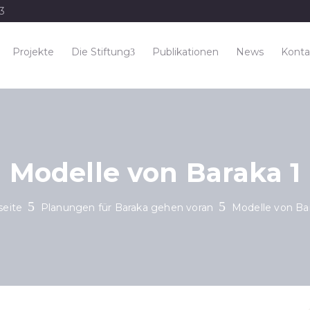
33
Projekte
Die Stiftung
Publikationen
News
Konta
Modelle von Baraka 1
seite
Planungen für Baraka gehen voran
Modelle von Ba