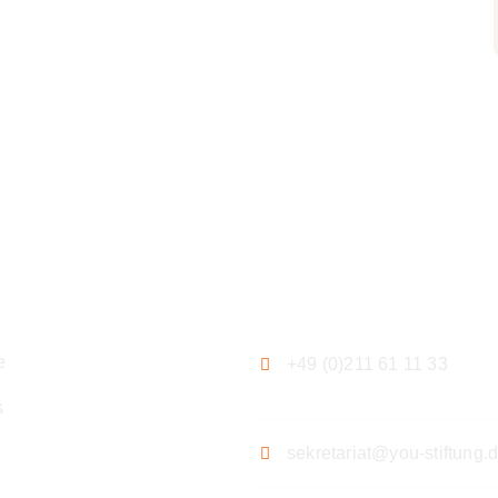
ation
Kontakt
e
+49 (0)211 61 11 33
s
sekretariat@you-stiftung.