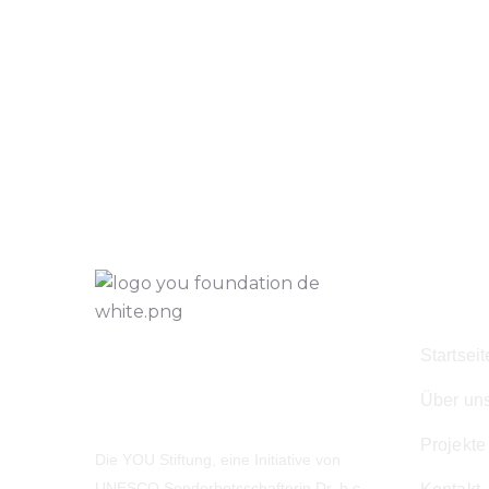
Navig
Startseit
Über un
Projekte
Die YOU Stiftung, eine Initiative von
UNESCO Sonderbotsschafterin Dr. h.c.