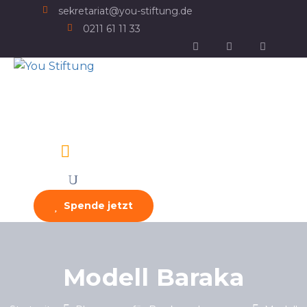
sekretariat@you-stiftung.de
0211 61 11 33
Spende jetzt
Modell Baraka