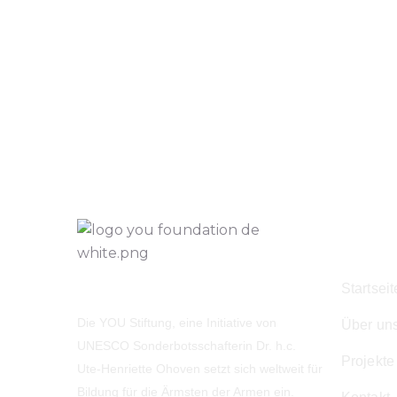
Navig
Startseit
Die YOU Stiftung, eine Initiative von
Über un
UNESCO Sonderbotsschafterin Dr. h.c.
Projekte
Ute-Henriette Ohoven setzt sich weltweit für
Bildung für die Ärmsten der Armen ein.