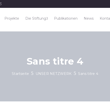
33
Projekte
Die Stiftung
Publikationen
News
Konta
Sans titre 4
Startseite
UNSER NETZWERK
Sans titre 4