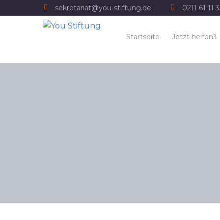
sekretariat@you-stiftung.de
0211 61 11 
Startseite
Jetzt helfen