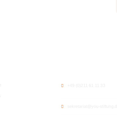
ation
Kontakt
e
+49 (0)211 61 11 33
s
sekretariat@you-stiftung.