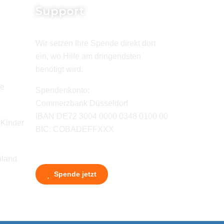
Support
Wir setzen Ihre Spende direkt dort
ein, wo Hilfe am dringendsten
benötigt wird.
de
Spendenkonto:
Commerzbank Düsseldorf
IBAN DE72 3004 0000 0348 0100 00
 Kinder
BIC: COBADEFFXXX
hland
Spende jetzt