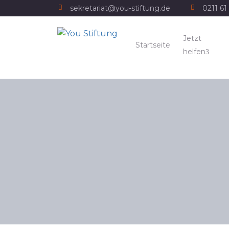
sekretariat@you-stiftung.de
0211 61 
Jetzt
Startseite
helfen