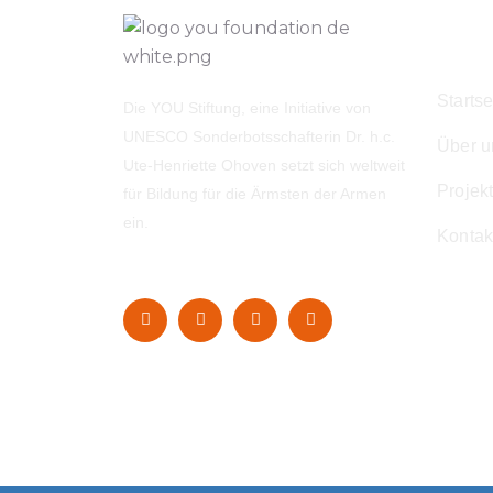
Navi
Startse
Die YOU Stiftung, eine Initiative von
UNESCO Sonderbotsschafterin Dr. h.c.
Über u
Ute-Henriette Ohoven setzt sich weltweit
Projek
für Bildung für die Ärmsten der Armen
ein.
Kontak