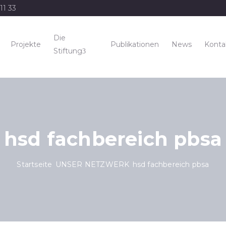
11 33
Die
Projekte
Publikationen
News
Konta
Stiftung
hsd fachbereich pbsa
Startseite
UNSER NETZWERK
hsd fachbereich pbsa