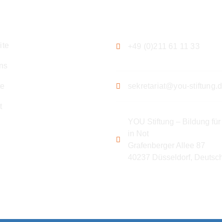
gation
Kontakt
ite
+49 (0)211 61 11 33
ns
te
sekretariat@you-stiftung.
t
YOU Stiftung – Bildung für
in Not
Grafenberger Allee 87
40237 Düsseldorf, Deutsc