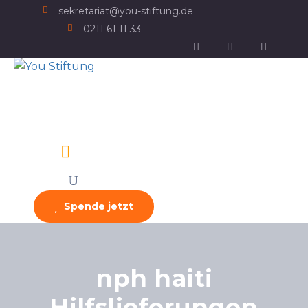
sekretariat@you-stiftung.de
0211 61 11 33
Spende jetzt
nph haiti
Hilfslieferungen