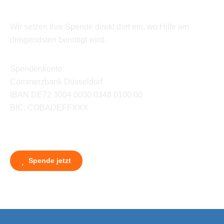
Wir setzen Ihre Spende direkt dort ein, wo Hilfe am
dringendsten benötigt wird.
Spendenkonto:
Commerzbank Düsseldorf
IBAN DE72 3004 0000 0348 0100 00
BIC: COBADEFFXXX
Spende jetzt