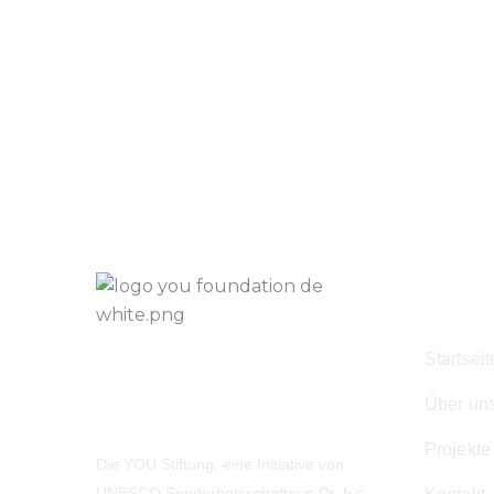
Navig
Startseit
Über un
Projekte
Die YOU Stiftung, eine Initiative von
UNESCO Sonderbotsschafterin Dr. h.c.