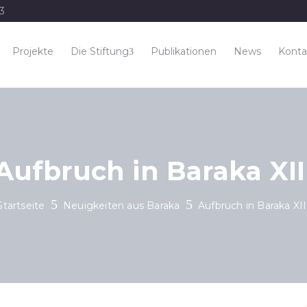
33
Projekte
Die Stiftung
Publikationen
News
Konta
Aufbruch in Baraka XII
Startseite
Neuigkeiten aus Baraka
Aufbruch in Baraka XII