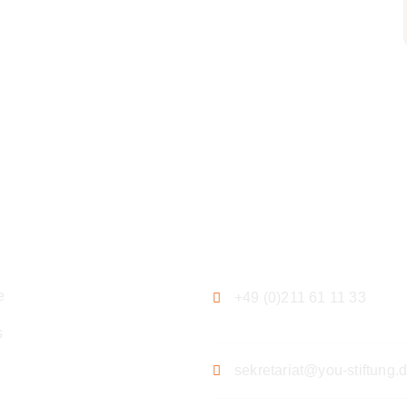
ation
Kontakt
e
+49 (0)211 61 11 33
s
sekretariat@you-stiftung.