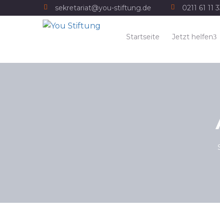
sekretariat@you-stiftung.de
0211 61 11 
Startseite
Jetzt helfen