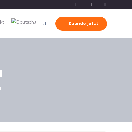
kt
Spende jetzt
I
I