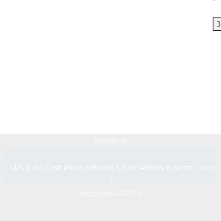
Abschluss-LCPS-2
Startseite
LCPS (Low Cost Privat Schools) für die Armen in Sierra Leone
Abschluss-LCPS-2