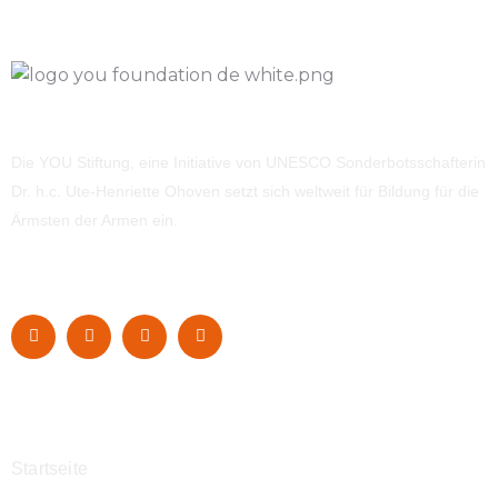
Die YOU Stiftung, eine Initiative von UNESCO Sonderbotsschafterin
Dr. h.c. Ute-Henriette Ohoven setzt sich weltweit für Bildung für die
Ärmsten der Armen ein.
Navigation
Startseite