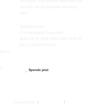
Wir setzen Ihre Spende direkt dort ein,
wo Hilfe am dringendsten benötigt
wird.
Spendenkonto:
Commerzbank Düsseldorf
IBAN DE72 3004 0000 0348 0100 00
BIC: COBADEFFXXX
der in
nd
Spende jetzt
Datenschutz
/
Impressum
/
Kontakt