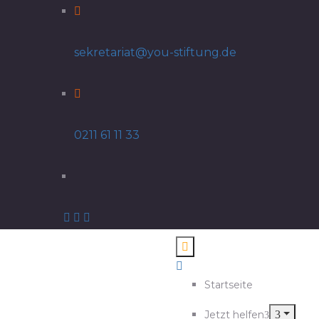
sekretariat@you-stiftung.de
0211 61 11 33
Startseite
Jetzt helfen