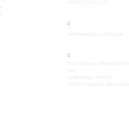
+49 (0)211 61 11 33
te
t
sekretariat@you-stiftung.de
YOU Stiftung – Bildung für Kin
Not
Grafenberger Allee 87
40237 Düsseldorf, Deutschla