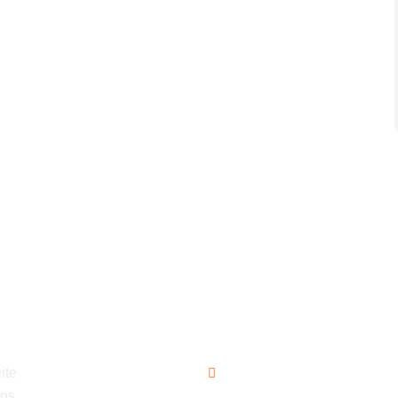
ation
Kontakt
ite
uns