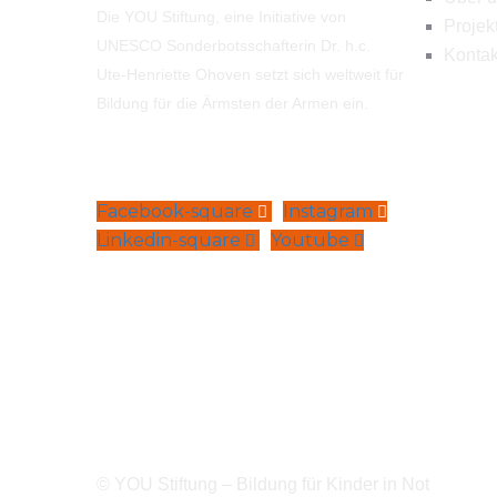
Die YOU Stiftung, eine Initiative von
Projek
UNESCO Sonderbotsschafterin Dr. h.c.
Kontak
Ute-Henriette Ohoven setzt sich weltweit für
Bildung für die Ärmsten der Armen ein.
Facebook-square
Instagram
Linkedin-square
Youtube
© YOU Stiftung – Bildung für Kinder in Not