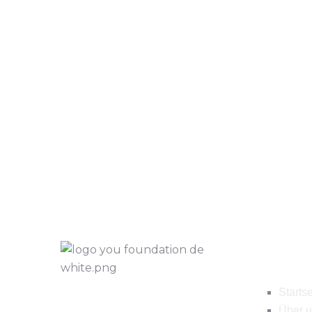
Navig
Startse
Über 