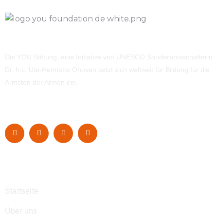
Die YOU Stiftung, eine Initiative von UNESCO Sonderbotsschafterin
Dr. h.c. Ute-Henriette Ohoven setzt sich weltweit für Bildung für die
Ärmsten der Armen ein.
Navigation
Startseite
Über uns