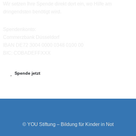
Wir setzen Ihre Spende direkt dort ein, wo Hilfe am
dringendsten benötigt wird.
Spendenkonto:
Commerzbank Düsseldorf
IBAN DE72 3004 0000 0348 0100 00
BIC: COBADEFFXXX
Spende jetzt
© YOU Stiftung – Bildung für Kinder in Not