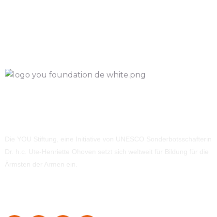
Die YOU Stiftung, eine Initiative von UNESCO Sonderbotsschafterin
Dr. h.c. Ute-Henriette Ohoven setzt sich weltweit für Bildung für die
Ärmsten der Armen ein.