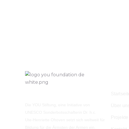
Navig
Startseit
Die YOU Stiftung, eine Initiative von
Über un
UNESCO Sonderbotsschafterin Dr. h.c.
Projekte
Ute-Henriette Ohoven setzt sich weltweit für
Bildung für die Ärmsten der Armen ein.