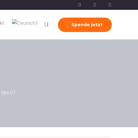
kt
Spende jetzt
ropa 01