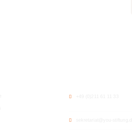
ation
Kontakt
e
+49 (0)211 61 11 33
s
sekretariat@you-stiftung.