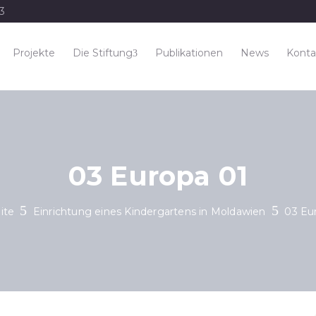
33
Projekte
Die Stiftung
Publikationen
News
Konta
03 Europa 01
ite
Einrichtung eines Kindergartens in Moldawien
03 Eu