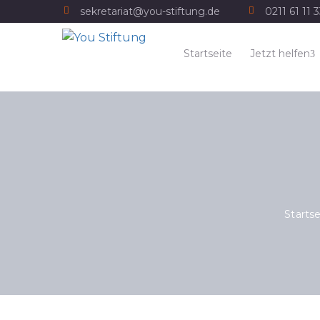
sekretariat@you-stiftung.de
0211 61 11 
Startseite
Jetzt helfen
Startse