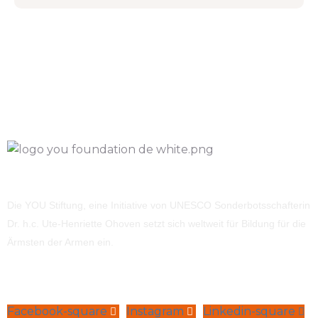
Die YOU Stiftung, eine Initiative von UNESCO Sonderbotsschafterin
Dr. h.c. Ute-Henriette Ohoven setzt sich weltweit für Bildung für die
Ärmsten der Armen ein.
Facebook-square
Instagram
Linkedin-square