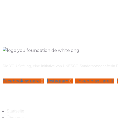
Die YOU Stiftung, eine Initiative von UNESCO Sonderbotsschafterin Dr
Facebook-square
Instagram
Linkedin-square
Navigation
Startseite
Über uns