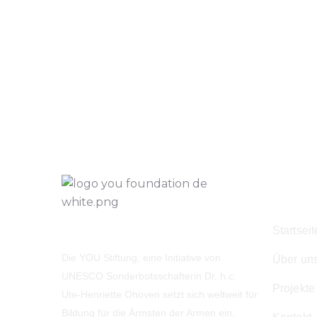
Navig
Startseit
Die YOU Stiftung, eine Initiative von
Über un
UNESCO Sonderbotsschafterin Dr. h.c.
Projekte
Ute-Henriette Ohoven setzt sich weltweit für
Bildung für die Ärmsten der Armen ein.