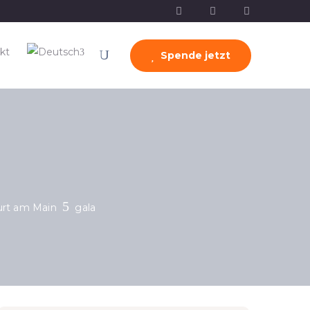
kt
Spende jetzt
furt am Main
gala