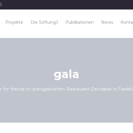
33
Projekte
Die Stiftung
Publikationen
News
Konta
gala
r for friends im preisgekrönten Restaurant Zenzakan in Frank