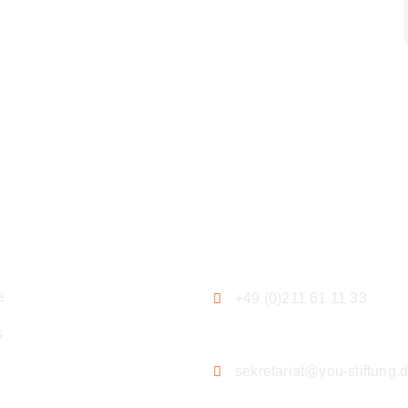
ation
Kontakt
e
+49 (0)211 61 11 33
s
sekretariat@you-stiftung.