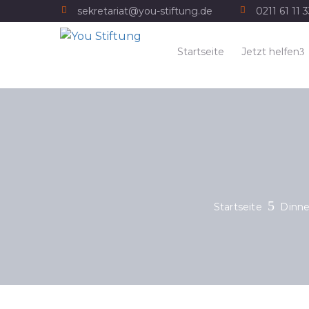
sekretariat@you-stiftung.de
0211 61 11 
Startseite
Jetzt helfen
Startseite
Dinne