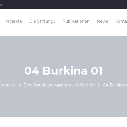
33
Projekte
Die Stiftung
Publikationen
News
Konta
04 Burkina 01
tartseite
Berufsausbildungszentrum Nabelin
04 Burkina 