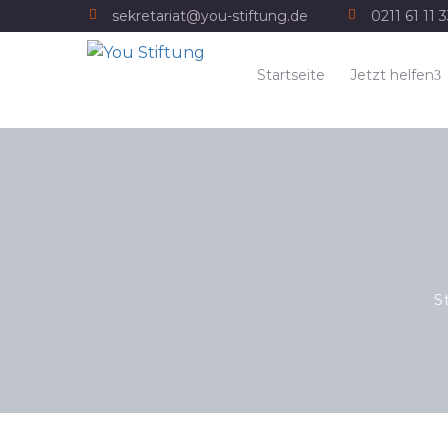
sekretariat@you-stiftung.de
0211 61 11 
Startseite
Jetzt helfen
S