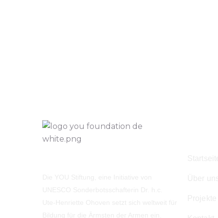
Navig
Startseit
Die YOU Stiftung, eine Initiative von
Über un
UNESCO Sonderbotsschafterin Dr. h.c.
Projekte
Ute-Henriette Ohoven setzt sich weltweit für
Bildung für die Ärmsten der Armen ein.