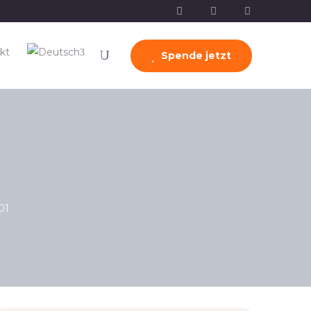
kt
Spende jetzt
01