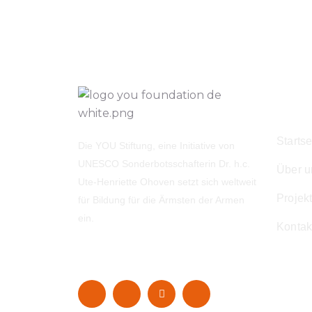
Navi
Startse
Die YOU Stiftung, eine Initiative von
UNESCO Sonderbotsschafterin Dr. h.c.
Über u
Ute-Henriette Ohoven setzt sich weltweit
Projek
für Bildung für die Ärmsten der Armen
ein.
Kontak