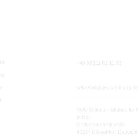
gation
Kontakt
ite
+49 (0)211 61 11 33
ns
te
sekretariat@you-stiftung.d
t
YOU Stiftung – Bildung für 
in Not
Grafenberger Allee 87
40237 Düsseldorf, Deutsch