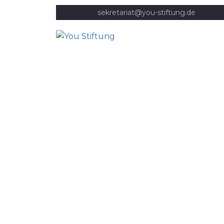
sekretariat@you-stiftung.de
Besuch in Baraka-2
Startseite
BARAKA – „ein Weg, vielleicht sogar DER Weg“
Besu