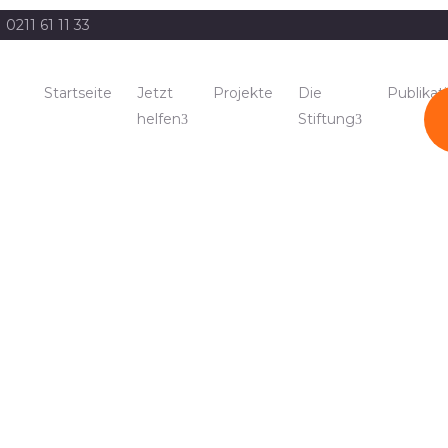
0211 61 11 33
Startseite
Jetzt
Projekte
Die
Publikat
helfen
Stiftung
ch in Baraka-2